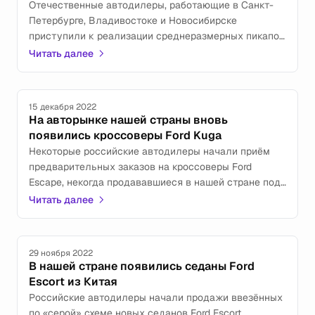
Отечественные автодилеры, работающие в Санкт-
Петербурге, Владивостоке и Новосибирске
приступили к реализации среднеразмерных пикапов
Ford Ranger, которые раньше в нашей стране
Читать далее
представлены не были.
15 декабря 2022
На авторынке нашей страны вновь
появились кроссоверы Ford Kuga
Некоторые российские автодилеры начали приём
предварительных заказов на кроссоверы Ford
Escape, некогда продававшиеся в нашей стране под
названием Kuga.
Читать далее
29 ноября 2022
В нашей стране появились седаны Ford
Escort из Китая
Российские автодилеры начали продажи ввезённых
по «серой» схеме новых седанов Ford Escort,