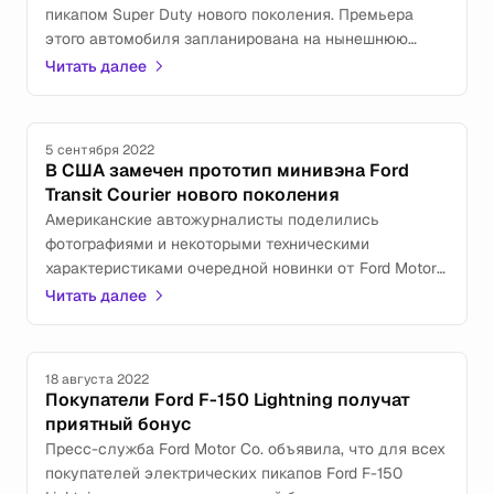
пикапом Super Duty нового поколения. Премьера
этого автомобиля запланирована на нынешнюю
осень, но некоторая информация о нём уже
Читать далее
появилась.
5 сентября 2022
В США замечен прототип минивэна Ford
Transit Courier нового поколения
Американские автожурналисты поделились
фотографиями и некоторыми техническими
характеристиками очередной новинки от Ford Motor
Co.
Читать далее
18 августа 2022
Покупатели Ford F-150 Lightning получат
приятный бонус
Пресс-служба Ford Motor Co. объявила, что для всех
покупателей электрических пикапов Ford F-150