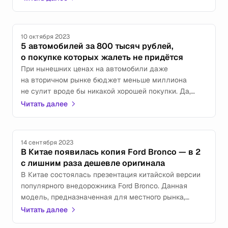
соглашение об этом было подписано всего
несколько месяцев назад.
10 октября 2023
5 автомобилей за 800 тысяч рублей,
о покупке которых жалеть не придётся
При нынешних ценах на автомобили даже
на вторичном рынке бюджет меньше миллиона
не сулит вроде бы никакой хорошей покупки. Да,
роскошной машины за эти деньги не купить,
Читать далее
но вполне можно найти модели, которые вполне
ценились и на рынке новых авто — когда были
выпущены.
14 сентября 2023
В Китае появилась копия Ford Bronco — в 2
с лишним раза дешевле оригинала
В Китае состоялась презентация китайской версии
популярного внедорожника Ford Bronco. Данная
модель, предназначенная для местного рынка,
производится компанией Jiangling Ford. Китайская
Читать далее
версия отличается от американской модели