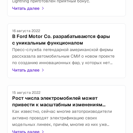
Lightning приготовлен приятный бонус.
Читать далее
16 августа 2022
В Ford Motor Co. разрабатываются фары
с уникальным функционалом
Пресс-служба легендарной американской фирмы
рассказала автомобильным СМИ о новом проекте
по созданию инновационных фар, у которых нет
аналогов в мировом автопроме.
Читать далее
15 августа 2022
Рост числа электромобилей может
привести к масштабным изменениям
на мировом рынке труда
Как известно, сейчас многие автопроизводители
активно проводят электрификацию своих
модельных линеек, причём, многие из них уже
в ближайшие несколько лет намерены полностью
Читать далее