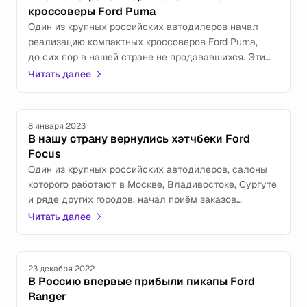
кроссоверы Ford Puma
Один из крупных российских автодилеров начал
реализацию компактных кроссоверов Ford Puma,
до сих пор в нашей стране не продававшихся. Эти
автомобили выпускаются румынским заводом Ford
Читать далее
Motor Co., поставляются к нам «по-серому» и стоят
3 172 000 руб.
8 января 2023
В нашу страну вернулись хэтчбеки Ford
Focus
Один из крупных российских автодилеров, салоны
которого работают в Москве, Владивостоке, Сургуте
и ряде других городов, начал приём заказов
на хэтчбеки Ford Focus актуального поколения.
Читать далее
За такой автомобиль просят 2 400 000 руб.
23 декабря 2022
В Россию впервые прибыли пикапы Ford
Ranger