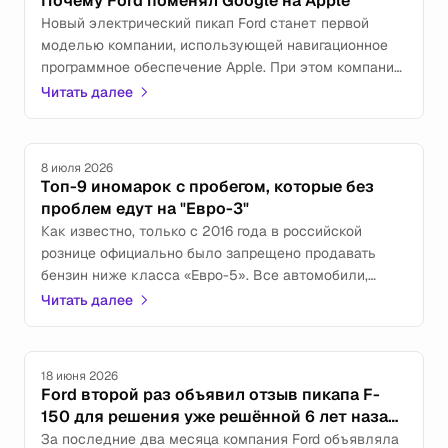
Почему Ford поменял Google на Apple
Новый электрический пикап Ford станет первой
моделью компании, использующей навигационное
программное обеспечение Apple. При этом компания
отказалась от программного обеспечения Google,
Читать далее
которое Ford и многие другие автопроизводители в
настоящее время используют для навигации и
поиска.
8 июля 2026
Топ-9 иномарок с пробегом, которые без
проблем едут на "Евро-3"
Как известно, только с 2016 года в российской
рознице официально было запрещено продавать
бензин ниже класса «Евро-5». Все автомобили,
выпущенные как минимум за несколько лет до
Читать далее
этого, не боялись стандартного тогда "Евро-3".
18 июня 2026
Ford второй раз объявил отзыв пикапа F-
150 для решения уже решённой 6 лет назад
проблемы
За последние два месяца компания Ford объявляла