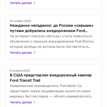
показанного в сентябре и на 24% меньше показателя
Читать далее
октября 2021 г.
16 ноября 2022
Нежданно-негаданно: до России «серыми»
путями добрались внедорожники Ford
Bronco
На интернет-портале «Авто.ру» стали появляться
объявления о продаже внедорожников Ford Bronco,
которые вообще не должны были поставляться
в нашу страну.
Читать далее
6 ноября 2022
В США представлен внедорожный кемпер
Ford Transit Trail
Американский производитель Ford Motor Co.
представил новую модификацию одного из своих
мировых бестселлеров — лёгкого коммерческого
автомобиля Ford Transit.
Читать далее