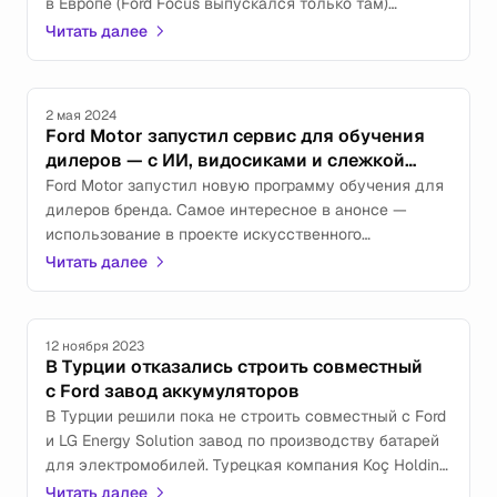
в Европе (Ford Focus выпускался только там)
в сервисно-логистический центр. Причина — новая
Читать далее
стратегия американского производителя,
заключающаяся во концепции «никаких скучных
машин».
2 мая 2024
Ford Motor запустил сервис для обучения
дилеров — с ИИ, видосиками и слежкой
за сотрудниками
Ford Motor запустил новую программу обучения для
дилеров бренда. Самое интересное в анонсе —
использование в проекте искусственного
интеллекта и элементов геймофикации (на самом
Читать далее
деле не так всё круто, как звучит, но всё же).
12 ноября 2023
В Турции отказались строить совместный
с Ford завод аккумуляторов
В Турции решили пока не строить совместный с Ford
и LG Energy Solution завод по производству батарей
для электромобилей. Турецкая компания Koç Holding
отказалась от проекта, хотя предварительное
Читать далее