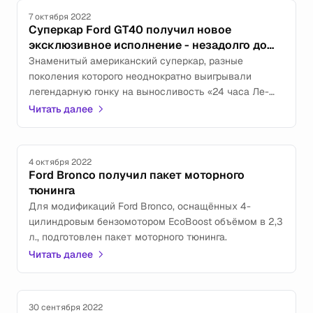
7 октября 2022
Суперкар Ford GT40 получил новое
эксклюзивное исполнение - незадолго до
снятия с производства
Знаменитый американский суперкар, разные
поколения которого неоднократно выигрывали
легендарную гонку на выносливость «24 часа Ле-
Мана» и занимавшие на ней призовые места,
Читать далее
получил особую версию исполнения, посвящённую
этим достижениям.
4 октября 2022
Ford Bronco получил пакет моторного
тюнинга
Для модификаций Ford Bronco, оснащённых 4-
цилиндровым бензомотором EcoBoost объёмом в 2,3
л., подготовлен пакет моторного тюнинга.
Читать далее
30 сентября 2022