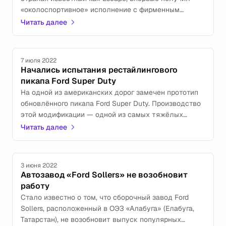
«околоспортивное» исполнение с фирменным
обозначением ST-Line.
Читать далее
7 июля 2022
Начались испытания рестайлингового
пикапа Ford Super Duty
На одной из американских дорог замечен прототип
обновлённого пикапа Ford Super Duty. Производство
этой модификации — одной из самых тяжёлых
в легендарном семействе F-Series — начнётся уже
Читать далее
в 4-м квартале нынешнего года.
3 июня 2022
Автозавод «Ford Sollers» не возобновит
работу
Стало известно о том, что сборочный завод Ford
Sollers, расположенный в ОЭЗ «Алабуга» (Елабуга,
Татарстан), не возобновит выпуск популярных