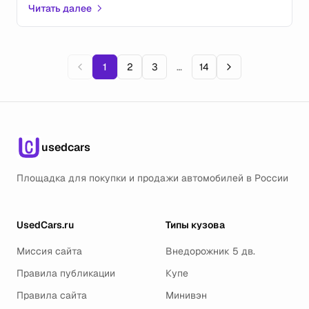
коммерческих автомобилей Ford Transit.
Читать далее
1
2
3
…
14
usedcars
Площадка для покупки и продажи автомобилей в России
UsedCars.ru
Типы кузова
Миссия сайта
Внедорожник 5 дв.
Правила публикации
Купе
Правила сайта
Минивэн