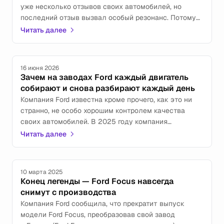
уже несколько отзывов своих автомобилей, но
последний отзыв вызвал особый резонанс. Потому
что его объявили для решения проблемы, ради
Читать далее
которого отзыв уже объявлялся ранее - аж в 2020-м
году.
16 июня 2026
Зачем на заводах Ford каждый двигатель
собирают и снова разбирают каждый день
Компания Ford известна кроме прочего, как это ни
странно, не особо хорошим контролем качества
своих автомобилей. В 2025 году компания
установила рекорд – 153 глобальных отзыва. Для
Читать далее
сравнения, Stellantis, будучи на втором месте этого
"топа", может "похвастать" только 53 отзывами за
год.
10 марта 2025
Конец легенды — Ford Focus навсегда
снимут с производства
Компания Ford сообщила, что прекратит выпуск
модели Ford Focus, преобразовав свой завод