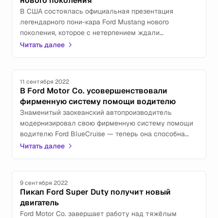
нового поколения
В США состоялась официальная презентация
легендарного пони-кара Ford Mustang нового
поколения, которое с нетерпением ждали
многочисленные поклонники этого автомобиля.
Читать далее
11 сентября 2022
В Ford Motor Co. усовершенствовали
фирменную систему помощи водителю
Знаменитый заокеанский автопроизводитель
модернизировал свою фирменную систему помощи
водителю Ford BlueCruise — теперь она способна
в некоторых случаях выполнять функции
Читать далее
автопилота.
9 сентября 2022
Пикап Ford Super Duty получит новый
двигатель
Ford Motor Co. завершает работу над тяжёлым