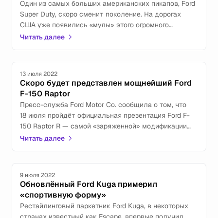
Один из самых больших американских пикапов, Ford
Super Duty, скоро сменит поколение. На дорогах
США уже появились «мулы» этого огромного
и мощного автомобиля.
Читать далее
13 июля 2022
Скоро будет представлен мощнейший Ford
F-150 Raptor
Пресс-служба Ford Motor Co. сообщила о том, что
18 июля пройдёт официальная презентация Ford F-
150 Raptor R — самой «заряженной» модификации
культового пикапа.
Читать далее
9 июля 2022
Обновлённый Ford Kuga примерил
«спортивную форму»
Рестайлинговый паркетник Ford Kuga, в некоторых
странах известный как Escape, впервые получил