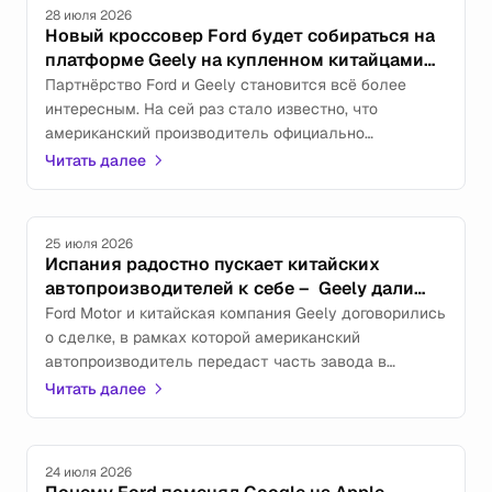
28 июля 2026
Новый кроссовер Ford будет собираться на
платформе Geely на купленном китайцами
заводе
Партнёрство Ford и Geely становится всё более
интересным. На сей раз стало известно, что
американский производитель официально
подтвердил разработку автомобиля, который придёт
Читать далее
на смену популярной модели Kuga. И собираться он
будет именно на платформе от Geely.
25 июля 2026
Испания радостно пускает китайских
автопроизводителей к себе – Geely дали
купить часть завода Ford
Ford Motor и китайская компания Geely договорились
о сделке, в рамках которой американский
автопроизводитель передаст часть завода в
Альмуссафесе, расположенного рядом с испанской
Читать далее
Валенсией. Полученная производственная
площадка позволит Geely запустить выпуск
электромобилей непосредственно на территории
24 июля 2026
Евросоюза.