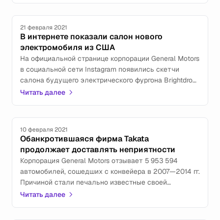
21 февраля 2021
В интернете показали салон нового
электромобиля из США
На официальной странице корпорации General Motors
в социальной сети Instagram появились скетчи
салона будущего электрического фургона Brightdrop
EV600.
Читать далее
10 февраля 2021
Обанкротившаяся фирма Takata
продолжает доставлять неприятности
Корпорация General Motors отзывает 5 953 594
автомобилей, сошедших с конвейера в 2007—2014 гг.
Причиной стали печально известные своей
взрывоопасностью подушки безопасности
Читать далее
не существующей ныне японской фирмы Takata.