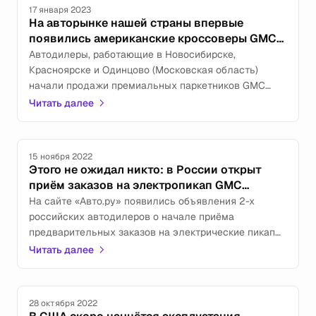
17 января 2023
На авторынке нашей страны впервые
появились американские кроссоверы GMC
Terrain
Автодилеры, работающие в Новосибирске,
Красноярске и Одинцово (Московская область)
начали продажи премиальных паркетников GMC
Terrain, которые никогда не были официально
Читать далее
представлены в России.
15 ноября 2022
Этого не ожидал никто: в России открыт
приём заказов на электропикап GMC
Hummer EV
На сайте «Авто.ру» появились объявления 2-х
российских автодилеров о начале приёма
предварительных заказов на электрические пикапы
GMC Hummer EV.
Читать далее
28 октября 2022