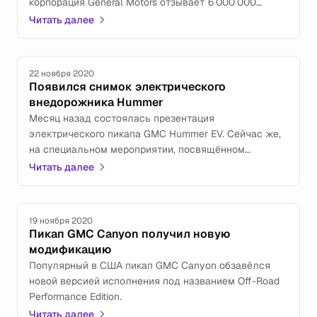
корпорация General Motors отзывает 6 000 000
автомобилей, выпущенных в 2007—2014 гг.
Читать далее
22 ноября 2020
Появился снимок электрического
внедорожника Hummer
Месяц назад состоялась презентация
электрического пикапа GMC Hummer EV. Сейчас же,
на специальном мероприятии, посвящённом
развитию электромобилей, был показан концепт-кар
Читать далее
созданного на его базе большого внедорожника.
19 ноября 2020
Пикап GMC Canyon получил новую
модификацию
Популярный в США пикап GMC Canyon обзавёлся
новой версией исполнения под названием Off-Road
Performance Edition.
Читать далее