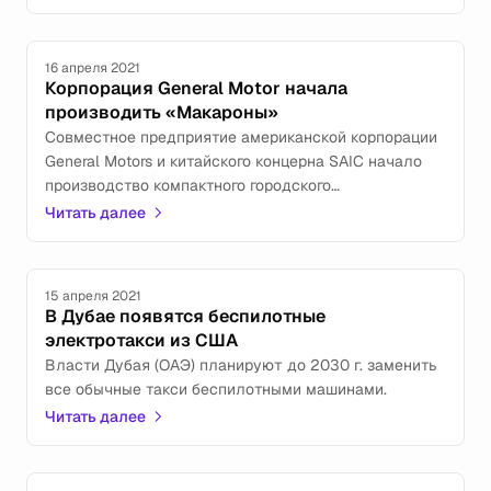
16 апреля 2021
Корпорация General Motor начала
производить «Макароны»
Совместное предприятие американской корпорации
General Motors и китайского концерна SAIC начало
производство компактного городского
электромобиля Wuling Hong Guang Mini EV в новой
Читать далее
версии, получившей странное название — Macaron.
15 апреля 2021
В Дубае появятся беспилотные
электротакси из США
Власти Дубая (ОАЭ) планируют до 2030 г. заменить
все обычные такси беспилотными машинами.
Читать далее