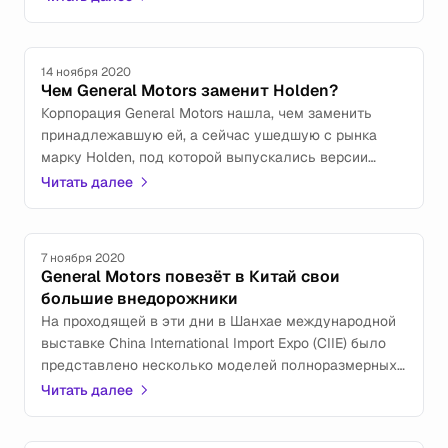
14 ноября 2020
Чем General Motors заменит Holden?
Корпорация General Motors нашла, чем заменить
принадлежавшую ей, а сейчас ушедшую с рынка
марку Holden, под которой выпускались версии
моделей Chevrolet, предназначенные для Австралии
Читать далее
и Новой Зеландии.
7 ноября 2020
General Motors повезёт в Китай свои
большие внедорожники
На проходящей в эти дни в Шанхае международной
выставке China International Import Expo (CIIE) было
представлено несколько моделей полноразмерных
внедорожников от General Motors. На презентации
Читать далее
объявили, что они будут продаваться
в Поднебесной.