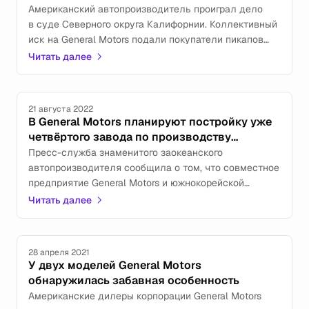
Американский автопроизводитель проиграл дело
в суде Северного округа Калифорнии. Коллективный
иск на General Motors подали покупатели пикапов
и внедорожников корпорации.
Читать далее
21 августа 2022
В General Motors планируют постройку уже
четвёртого завода по производству
аккумуляторов для электромобилей
Пресс-служба знаменитого заокеанского
автопроизводителя сообщила о том, что совместное
предприятие General Motors и южнокорейской
фирмы LG Energy Solution планирует постройку
Читать далее
нового завода по производству аккумуляторов для
электромобилей.
28 апреля 2021
У двух моделей General Motors
обнаружилась забавная особенность
Американские дилеры корпорации General Motors