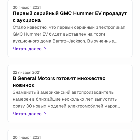
30 января 2021
Первый серийный GMC Hummer EV продадут
с аукциона
Стало известно, что первый серийный электропикап
GMC Hummer EV будет выставлен на торги
аукционного дома Barrett-Jackson. Вырученные
за него средства пойдут на благотворительность —
Читать далее
в фонд Stephen Siller Tunnel to Towers, помогающий
семьям погибших спасателей, пожарных
и полицейских.
22 января 2021
В General Motors готовят множество
новинок
Знаменитый американский автопроизводитель
намерен в ближайшие несколько лет выпустить
сразу 30 новых моделей электромобилей марок
GMC, Chevrolet и Cadillac.
Читать далее
20 января 2021