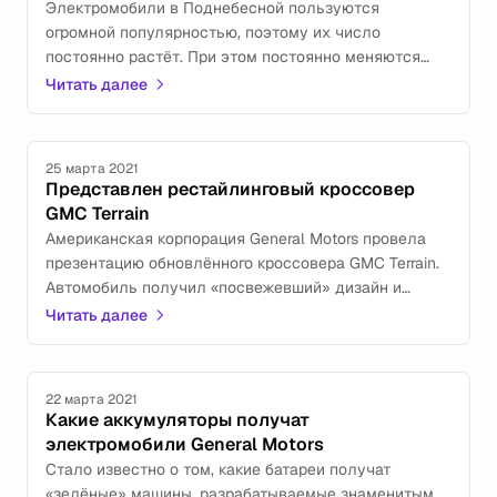
Электромобили в Поднебесной пользуются
огромной популярностью, поэтому их число
постоянно растёт. При этом постоянно меняются
лидирующие по популярности марки и модели
Читать далее
«зелёных» машин.
25 марта 2021
Представлен рестайлинговый кроссовер
GMC Terrain
Американская корпорация General Motors провела
презентацию обновлённого кроссовера GMC Terrain.
Автомобиль получил «посвежевший» дизайн и
современное оснащение.
Читать далее
22 марта 2021
Какие аккумуляторы получат
электромобили General Motors
Стало известно о том, какие батареи получат
«зелёные» машины, разрабатываемые знаменитым