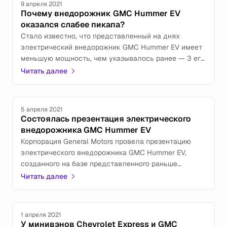
9 апреля 2021
Почему внедорожник GMC Hummer EV
оказался слабее пикапа?
Стало известно, что представленный на днях
электрический внедорожник GMC Hummer EV имеет
меньшую мощность, чем указывалось ранее — 3 его
двигателя в сумму развивают 830 л. с., тогда как
Читать далее
у одноимённого пикапа — более 1 000 л. с.
5 апреля 2021
Состоялась презентация электрического
внедорожника GMC Hummer EV
Корпорация General Motors провела презентацию
электрического внедорожника GMC Hummer EV,
созданного на базе представленного раньше
одноимённого пикапа.
Читать далее
1 апреля 2021
У минивэнов Chevrolet Express и GMC