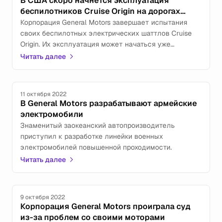
В США скоро начнётся эксплуатация
беспилотников Cruise Origin на дорогах
общего пользования
Корпорация General Motors завершает испытания
своих беспилотных электрических шаттлов Cruise
Origin. Их эксплуатация может начаться уже
в будущем году.
Читать далее
11 октября 2022
В General Motors разрабатывают армейские
электромобили
Знаменитый заокеанский автопроизводитель
приступил к разработке линейки военных
электромобилей повышенной проходимости.
Читать далее
9 октября 2022
Корпорация General Motors проиграла суд
из-за проблем со своими моторами