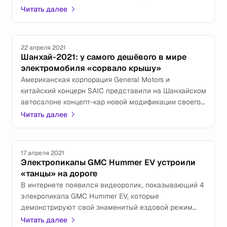
отделения Acura, будут оснащаться американскими
Читать далее
моторами.
22 апреля 2021
Шанхай-2021: у самого дешёвого в мире
электромобиля «сорвало крышу»
Американская корпорация General Motors и
китайский концерн SAIC представили на Шанхайском
автосалоне концепт-кар новой модификации своего
электромобиля Wuling Hong Guang MiniEV.
Читать далее
17 апреля 2021
Электропикапы GMC Hummer EV устроили
«танцы» на дороге
В интернете появился видеоролик, показывающий 4
элекропикапа GMC Hummer EV, которые
демонстрируют свой знаменитый ездовой режим
Crab Walk.
Читать далее