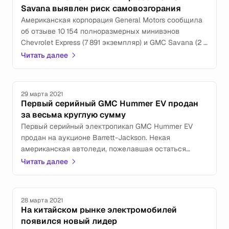
Savana выявлен риск самовозгорания
Американская корпорация General Motors сообщила
об отзыве 10 154 полноразмерных минивэнов
Chevrolet Express (7 891 экземпляр) и GMC Savana (2
263 единицы). Все они были выпущены в прошлом
Читать далее
году.
29 марта 2021
Первый серийный GMC Hummer EV продан
за весьма круглую сумму
Первый серийный электропикап GMC Hummer EV
продан на аукционе Barrett-Jackson. Некая
американская автоледи, пожелавшая остаться
инкогнито, приобрела его за 2 500 000 долларов.
Читать далее
28 марта 2021
На китайском рынке электромобилей
появился новый лидер