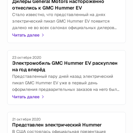
Дилеры General Motors настороженно
отнеслись к GMC Hummer EV
Стало известно, что представленный на днях
электрический пикап GMC Hummer EV появится
далеко не во всех салонах официальных дилеров
General Motors.
Читать далее
23 октября 2020
Электромобиль GMC Hummer EV раскуплен
на год вперёд
Представленный пару дней назад электрический
пикап GMC Hummer EV уже в первый день
оформления предварительных заказов на него был
раскуплен на год вперёд.
Читать далее
21 октября 2020
Представлен электрический Hummer
В США состоялась официальная презентация