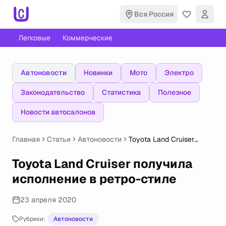
Вся Россия
Легковые
Коммерческие
Автоновости
Новинки
Мото
Электро
Законодательство
Статистика
Полезное
Новости автосалонов
Главная
Статьи
Автоновости
Toyota Land Cruiser
получила исполнение в
ретро-стиле
Toyota Land Cruiser получила
исполнение в ретро-стиле
23 апреля 2020
Рубрики:
Автоновости