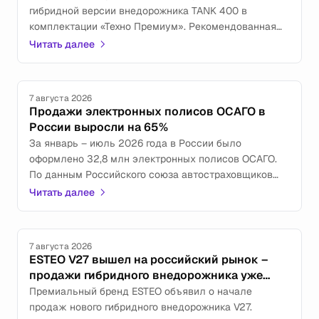
гибридной версии внедорожника TANK 400 в
комплектации «Техно Премиум». Рекомендованная
розничная цена автомобиля составляет 6 990 000
Читать далее
рублей. Теперь модель представлена в России в
двух вариантах — с бензиновым двигателем в
исполнении «Премиум» и с подзаряжаемой
7 августа 2026
гибридной силовой установкой.
Продажи электронных полисов ОСАГО в
России выросли на 65%
За январь – июль 2026 года в России было
оформлено 32,8 млн электронных полисов ОСАГО.
По данным Российского союза автостраховщиков
(РСА), это на 65% больше, чем за аналогичный
Читать далее
период прошлого года. В результате доля е-ОСАГО
достигла 81% от общего объема продаж полисов
обязательного автострахования.
7 августа 2026
ESTEO V27 вышел на российский рынок –
продажи гибридного внедорожника уже
стартовали
Премиальный бренд ESTEO объявил о начале
продаж нового гибридного внедорожника V27.