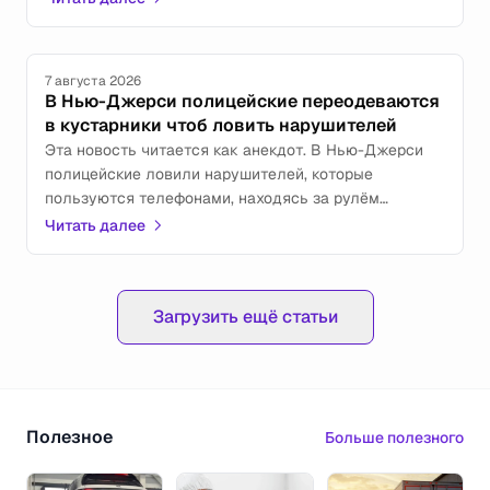
внедорожник, который должен дебютировать уже
осенью 2026 года. Он заменит собой модель,
снятую с производства в 2021 году.
7 августа 2026
В Нью-Джерси полицейские переодеваются
в кустарники чтоб ловить нарушителей
Эта новость читается как анекдот. В Нью-Джерси
полицейские ловили нарушителей, которые
пользуются телефонами, находясь за рулём
автомобиля. При этом один полисмен был в
Читать далее
ростовом костюме куста, а другой в обычной
одежде, причём на его футболе было написано "Не
коп".
Загрузить ещё статьи
Полезное
Больше полезного