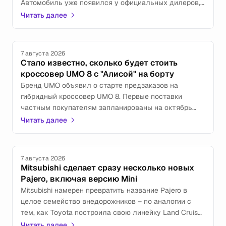
Автомобиль уже появился у официальных дилеров,
а также доступен для заказа через фирменные
Читать далее
цифровые сервисы.
7 августа 2026
Стало известно, сколько будет стоить
кроссовер UMO 8 с "Алисой" на борту
Бренд UMO объявил о старте предзаказов на
гибридный кроссовер UMO 8. Первые поставки
частным покупателям запланированы на октябрь
2026 года. Также озвучены цены на новинку.
Читать далее
7 августа 2026
Mitsubishi сделает сразу несколько новых
Pajero, включая версию Mini
Mitsubishi намерен превратить название Pajero в
целое семейство внедорожников – по аналогии с
тем, как Toyota построила свою линейку Land Cruiser.
Первым и главным станет полноразмерный
Читать далее