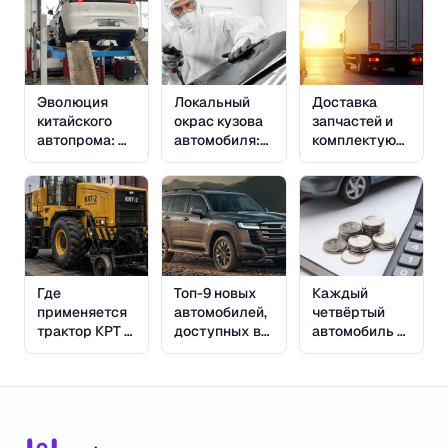
Эволюция
Локальный
Доставка
китайского
окрас кузова
запчастей и
автопрома: С
автомобиля:
комплектующих
какими
Плюсы,
из Европы
неочевидными
минусы и
проблемами
технологические
сталкиваются
нюансы
владельцы на
СТО
Где
Топ-9 новых
Каждый
применяется
автомобилей,
четвёртый
трактор КРТ 2
доступных в
автомобиль в
и какие
России по
России
задачи он
параллельному
находится в
помогает
импорту
залоге
решать на
железной
дороге