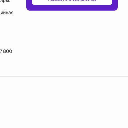
фары.
дийная
07 800