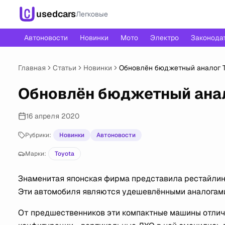
usedcars
Легковые
Автоновости
Новинки
Мото
Электро
Законода
Главная
Статьи
Новинки
Обновлён бюджетный аналог To
Обновлён бюджетный анало
16 апреля 2020
Рубрики:
Новинки
Автоновости
Марки:
Toyota
Знаменитая японская фирма представила рестайлинго
Эти автомобиля являются удешевлёнными аналогами 
От предшественников эти компактные машины отлич