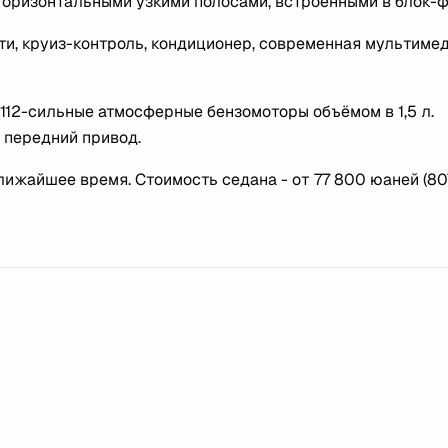
горизонтальными узкими полосами, встроенными в блок-
ти, круиз-контроль, кондиционер, современная мультиме
 112-сильные атмосферные бензомоторы объёмом в 1,5 л.
 передний привод.
лижайшее время. Стоимость седана - от 77 800 юаней (8