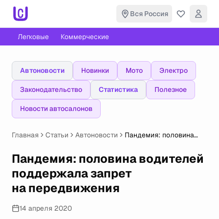
Вся Россия
Легковые
Коммерческие
Автоновости
Новинки
Мото
Электро
Законодательство
Статистика
Полезное
Новости автосалонов
Главная
Статьи
Автоновости
Пандемия: половина
водителей поддержала
запрет
Пандемия: половина водителей
на передвижения
поддержала запрет
на передвижения
14 апреля 2020