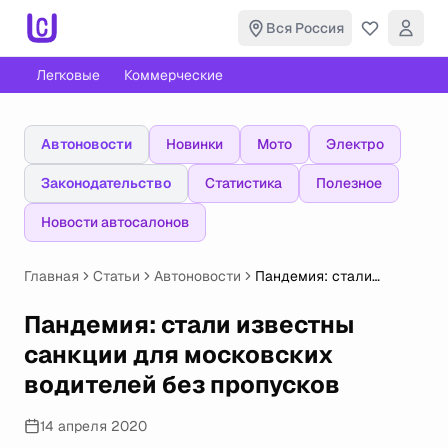
Вся Россия
Легковые
Коммерческие
Автоновости
Новинки
Мото
Электро
Законодательство
Статистика
Полезное
Новости автосалонов
Главная
Статьи
Автоновости
Пандемия: стали
известны санкции для
московских водителей
Пандемия: стали известны
без пропусков
санкции для московских
водителей без пропусков
14 апреля 2020