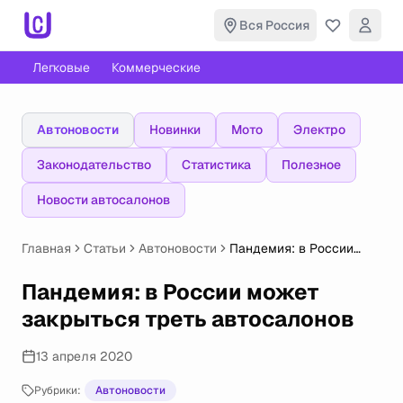
Вся Россия
Легковые
Коммерческие
Автоновости
Новинки
Мото
Электро
Законодательство
Статистика
Полезное
Новости автосалонов
Главная
Статьи
Автоновости
Пандемия: в России
может закрыться треть
автосалонов
Пандемия: в России может
закрыться треть автосалонов
13 апреля 2020
Рубрики:
Автоновости