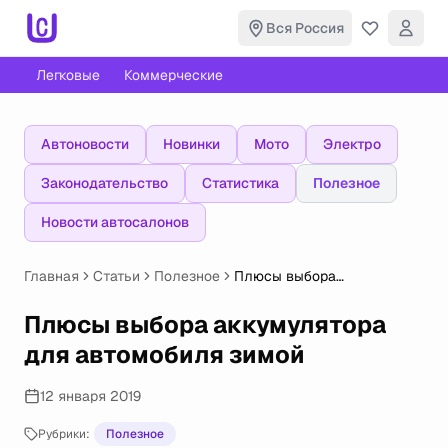
Вся Россия
Легковые
Коммерческие
Автоновости
Новинки
Мото
Электро
Законодательство
Статистика
Полезное
Новости автосалонов
Главная
Статьи
Полезное
Плюсы выбора
аккумулятора для
автомобиля зимой
Плюсы выбора аккумулятора
для автомобиля зимой
12 января 2019
Рубрики:
Полезное