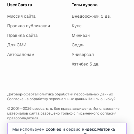
UsedCars.ru
Типы кузова
Миссия сайта
Внедорожник 5 дв.
Правила публикации
Купе
Правила сайта
Минивэн
Для СМИ
Седан
Автосалонам
Универсал
Хэтчбек 5 дв.
Договор-оферта
Политика обработки персональных данных
Согласие на обработку персональных данных
Нашли ошибку?
© 2001—2026 usedcars.ru. Все права защищены. Использование
материалов сайта разрешено только с письменного согласия
правообладателя.
Пользуясь сайтом, вы соглашаетесь с использованием cookies и
Мы используем
cookies
и сервис
Яндекс.Метрика
политикой обработки персональных данных
.