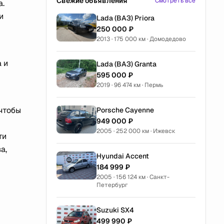
Свежие объявления
Смотреть все
а.
и
Lada (ВАЗ) Priora
250 000 ₽
2013 · 175 000 км · Домодедово
 и
Lada (ВАЗ) Granta
595 000 ₽
2019 · 96 474 км · Пермь
 чтобы
Porsche Cayenne
949 000 ₽
2005 · 252 000 км · Ижевск
ти
а,
Hyundai Accent
184 999 ₽
2005 · 156 124 км · Санкт-
Петербург
Suzuki SX4
499 990 ₽