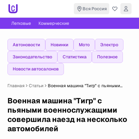
Вся Россия
Легковые
Коммерческие
Автоновости
Новинки
Мото
Электро
Законодательство
Статистика
Полезное
Новости автосалонов
Главная
Статьи
Военная машина "Тигр" с пьяными
военнослужащими совершила наезд
на несколько автомобилей
Военная машина "Тигр" с
пьяными военнослужащими
совершила наезд на несколько
автомобилей