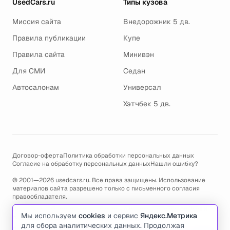
UsedCars.ru
Типы кузова
Миссия сайта
Внедорожник 5 дв.
Правила публикации
Купе
Правила сайта
Минивэн
Для СМИ
Седан
Автосалонам
Универсал
Хэтчбек 5 дв.
Договор-оферта
Политика обработки персональных данных
Согласие на обработку персональных данных
Нашли ошибку?
© 2001—2026 usedcars.ru. Все права защищены. Использование
материалов сайта разрешено только с письменного согласия
правообладателя.
Пользуясь сайтом, вы соглашаетесь с использованием cookies и
Мы используем
cookies
и сервис
Яндекс.Метрика
политикой обработки персональных данных
.
для сбора аналитических данных. Продолжая
По всем вопросам связанным с работой сайта, ошибками, глюками