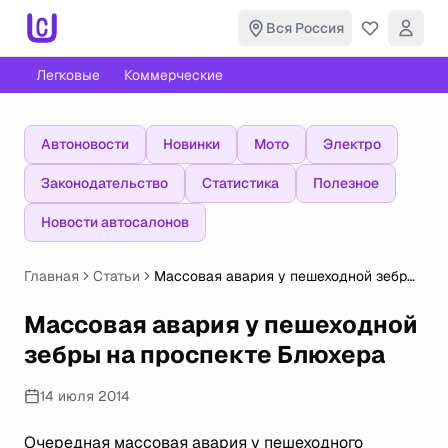
Вся Россия
Легковые
Коммерческие
Автоновости
Новинки
Мото
Электро
Законодательство
Статистика
Полезное
Новости автосалонов
Главная
Статьи
Массовая авария у пешеходной зебры
на проспекте Блюхера
Массовая авария у пешеходной
зебры на проспекте Блюхера
14 июля 2014
Очередная массовая авария у пешеходного