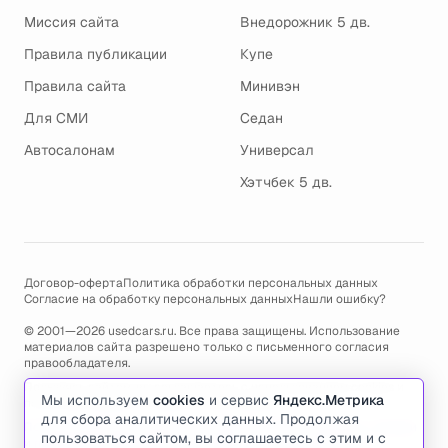
Миссия сайта
Внедорожник 5 дв.
Правила публикации
Купе
Правила сайта
Минивэн
Для СМИ
Седан
Автосалонам
Универсал
Хэтчбек 5 дв.
Договор-оферта
Политика обработки персональных данных
Согласие на обработку персональных данных
Нашли ошибку?
© 2001—2026 usedcars.ru. Все права защищены. Использование
материалов сайта разрешено только с письменного согласия
правообладателя.
Пользуясь сайтом, вы соглашаетесь с использованием cookies и
Мы используем
cookies
и сервис
Яндекс.Метрика
политикой обработки персональных данных
.
для сбора аналитических данных. Продолжая
По всем вопросам связанным с работой сайта, ошибками, глюками
пользоваться сайтом, вы соглашаетесь с этим и с
и проблемами обращайтесь по адресу электронной почты