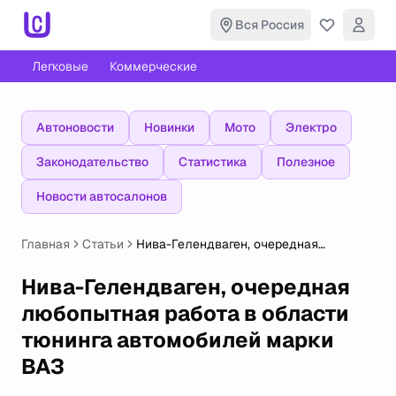
Вся Россия
Легковые
Коммерческие
Автоновости
Новинки
Мото
Электро
Законодательство
Статистика
Полезное
Новости автосалонов
Главная
Статьи
Нива-Гелендваген, очередная
любопытная работа в области тюнинга
автомобилей марки ВАЗ
Нива-Гелендваген, очередная
любопытная работа в области
тюнинга автомобилей марки
ВАЗ