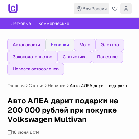
Вся Россия
Легковые
Коммерческие
Автоновости
Новинки
Мото
Электро
Законодательство
Статистика
Полезное
Новости автосалонов
Главная
Статьи
Новинки
Авто АЛЕА дарит подарки на
200 000 рублей при покупке
Volkswagen Multivan
Авто АЛЕА дарит подарки на
200 000 рублей при покупке
Volkswagen Multivan
18 июня 2014