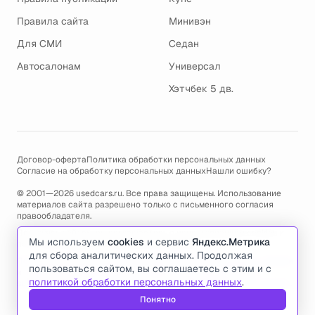
Правила сайта
Минивэн
Для СМИ
Седан
Автосалонам
Универсал
Хэтчбек 5 дв.
Договор-оферта
Политика обработки персональных данных
Согласие на обработку персональных данных
Нашли ошибку?
© 2001—2026 usedcars.ru. Все права защищены. Использование
материалов сайта разрешено только с письменного согласия
правообладателя.
Пользуясь сайтом, вы соглашаетесь с использованием cookies и
Мы используем
cookies
и сервис
Яндекс.Метрика
политикой обработки персональных данных
.
для сбора аналитических данных. Продолжая
По всем вопросам связанным с работой сайта, ошибками, глюками
пользоваться сайтом, вы соглашаетесь с этим и с
и проблемами обращайтесь по адресу электронной почты
политикой обработки персональных данных
.
support@usedcars.ru
или пишите в телеграм
@usedcarsru_support
.
Понятно