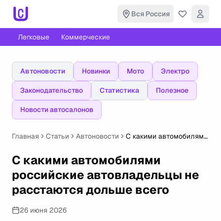
Вся Россия
Легковые
Коммерческие
Автоновости
Новинки
Мото
Электро
Законодательство
Статистика
Полезное
Новости автосалонов
Главная
Статьи
Автоновости
С какими автомобилями
российские
автовладельцы не
С какими автомобилями
расстаются дольше
российские автовладельцы не
всего
расстаются дольше всего
26 июня 2026