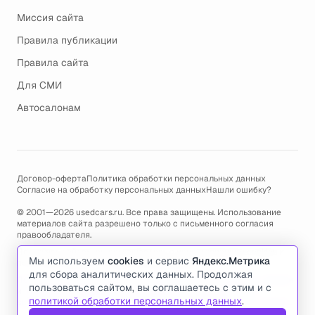
Миссия сайта
Правила публикации
Правила сайта
Для СМИ
Автосалонам
Договор-оферта
Политика обработки персональных данных
Согласие на обработку персональных данных
Нашли ошибку?
© 2001—2026 usedcars.ru. Все права защищены. Использование
материалов сайта разрешено только с письменного согласия
правообладателя.
Пользуясь сайтом, вы соглашаетесь с использованием cookies и
Мы используем
cookies
и сервис
Яндекс.Метрика
политикой обработки персональных данных
.
для сбора аналитических данных. Продолжая
По всем вопросам связанным с работой сайта, ошибками, глюками
пользоваться сайтом, вы соглашаетесь с этим и с
и проблемами обращайтесь по адресу электронной почты
политикой обработки персональных данных
.
support@usedcars.ru
или пишите в телеграм
@usedcarsru_support
.