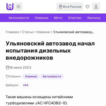
Вся Россия
Автоновости
Новинки
Мото
Электро
Законодате
Главная
Статьи
Новинки
Ульяновский автозавод
начал испытания дизельных
внедорожников
Ульяновский автозавод начал
испытания дизельных
внедорожников
18 июня 2023
Рубрики:
Новинки
Автоновости
Марки:
УАЗ
Такие машины оснащены китайскими
турбодизелями JAC HFC4DB2−1D.