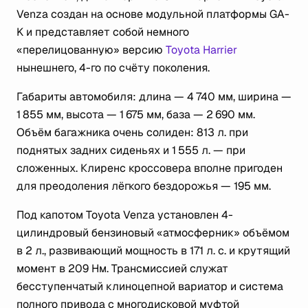
Venza создан на основе модульной платформы GA-
K и представляет собой немного
«перелицованную» версию
Toyota Harrier
нынешнего, 4-го по счёту поколения.
Габариты автомобиля: длина — 4 740 мм, ширина —
1 855 мм, высота — 1 675 мм, база — 2 690 мм.
Объём багажника очень солиден: 813 л. при
поднятых задних сиденьях и 1 555 л. — при
сложенных. Клиренс кроссовера вполне пригоден
для преодоления лёгкого бездорожья — 195 мм.
Под капотом Toyota Venza установлен 4-
цилиндровый бензиновый «атмосферник» объёмом
в 2 л., развивающий мощность в 171 л. с. и крутящий
момент в 209 Нм. Трансмиссией служат
бесступенчатый клиноцепной вариатор и система
полного привода с многодисковой муфтой