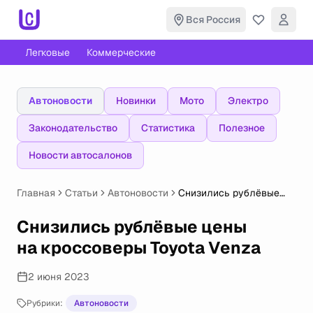
Вся Россия
Легковые
Коммерческие
Автоновости
Новинки
Мото
Электро
Законодательство
Статистика
Полезное
Новости автосалонов
Главная
Статьи
Автоновости
Снизились рублёвые
цены на кроссоверы
Toyota Venza
Снизились рублёвые цены
на кроссоверы Toyota Venza
2 июня 2023
Рубрики:
Автоновости