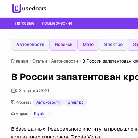
usedcars
Легковые
Коммерческие
Автоновости
Новинки
Мото
Электро
За
Главная
Статьи
Автоновости
В России запатентован кр
В России запатентован кр
23 апреля 2021
Рубрики:
Автоновости
Электро
Марки:
Toyota
В базе данных Федерального института промышленн
компактного кроссовера Toyota Venza.