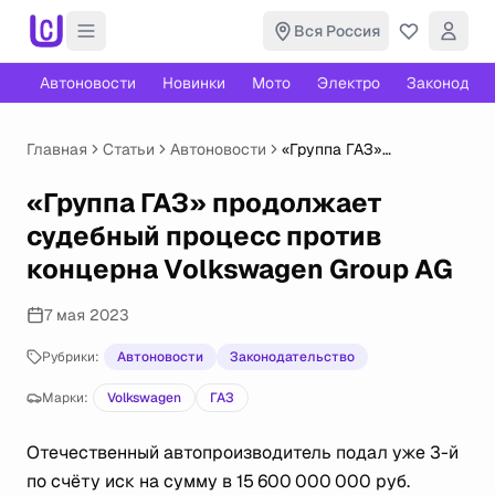
Вся Россия
Автоновости
Новинки
Мото
Электро
Законодате
Главная
Статьи
Автоновости
«Группа ГАЗ»
продолжает судебный
процесс против
«Группа ГАЗ» продолжает
концерна Volkswagen
судебный процесс против
Group AG
концерна Volkswagen Group AG
7 мая 2023
Рубрики:
Автоновости
Законодательство
Марки:
Volkswagen
ГАЗ
Отечественный автопроизводитель подал уже 3-й
по счёту иск на сумму в 15 600 000 000 руб.