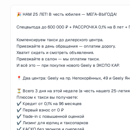
🎉 НАМ 25 ЛЕТ! В честь юбилея — МЕГА-ВЫГОДА!
Спецвыгода до 600 000 ₽ + РАССРОЧКА 0,1% на 8 лет + 
Компенсируем такси до дилерского центра.
Приезжайте в день обращения — оплатим дорогу.
Хватит сидеть и смотреть объявления.
Приезжайте в салон — мы оплатим такси.
И всё это — при покупке нового Geely в ЭКСПО КАР.
📍 Два центра: Geely на пр. Непокорённых, 49 и Geely Ян
⏳ Всего 3 дня на этой неделе (в честь нашего 25-летия!
Плюсом к такси вы получаете:
✔️ Кредит от 0,1% на 96 месяцев
✔️ Первый взнос от 0 ₽
✔️ Trade-in с повышенной оценкой
✔️ Лизинг для юрлиц и таксопарков
✔️ КАСКО без звонков и очередей