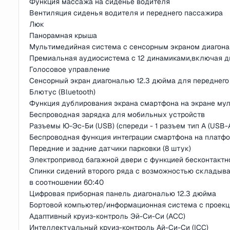
Функция массажа на сиденье водителя
Вентиляция сиденья водителя и переднего пассажира
Люк
Панорамная крыша
Мультимедийная система с сенсорным экраном диагона
Премиальная аудиосистема с 12 динамиками,включая д
Голосовое управление
Сенсорный экран диагональю 12.3 дюйма для переднег
Блютус (Bluetooth)
Функция дублирования экрана смартфона на экране му
Беспроводная зарядка для мобильных устройств
Разъемы Ю-Эс-Би (USB) (спереди - 1 разъем тип А (USB-A)
Беспроводная функция интеграции смартфона на платфо
Передние и задние датчики парковки (8 штук)
Электропривод багажной двери с функцией бесконтактн
Спинки сидений второго ряда с возможностью складыв
в соотношении 60:40
Цифровая приборная панель диагональю 12.3 дюйма
Бортовой компьютер/информационная система с проек
Адаптивный круиз-контроль Эй-Си-Си (ACC)
Интеллектуальный круиз-контроль Ай-Си-Си (ICC)