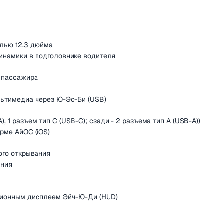
лью 12.3 дюйма
инамики в подголовнике водителя
о пассажира
льтимедиа через Ю-Эс-Би (USB)
, 1 разъем тип C (USB-C); сзади - 2 разъема тип А (USB-A))
рме АйОС (iOS)
ого открывания
ания
ционным дисплеем Эйч-Ю-Ди (HUD)