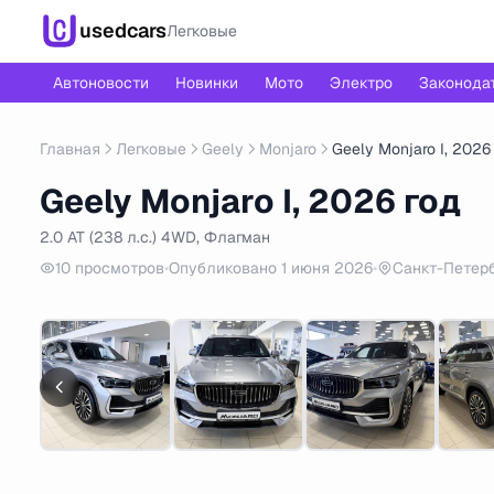
usedcars
Легковые
Автоновости
Новинки
Мото
Электро
Законода
Главная
Легковые
Geely
Monjaro
Geely Monjaro I, 2026
Geely Monjaro I, 2026 год
2.0 AT (238 л.с.) 4WD, Флагман
10 просмотров
•
Опубликовано 1 июня 2026
•
Санкт-Петер