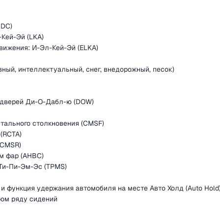
HDC)
Кей-Эй (LKA)
вижения: И-Эл-Кей-Эй (ELKA)
ный, интеллектуальный, снег, внедорожный, песок)
 дверей Ди-О-Дабл-ю (DOW)
тального столкновения (CMSF)
(RCTA)
(CMSR)
м фар (AHBC)
Ти-Пи-Эм-Эс (TPMS)
и функция удержания автомобиля на месте Авто Холд (Auto Hold
ром ряду сидений