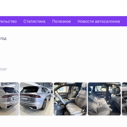
тельство
Статистика
Полезное
Новости автосалонов
 год
бург