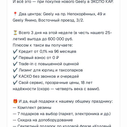
И всё это — при покупке нового Geely в ЭКСПО КАР.
📍 Два центра: Geely на пр. Непокорённых, 49 и
Geely Янино, Восточный проезд, 3/2.
⏳ Всего 3 дня на этой неделе (в честь нашего 25-
летия!) выгода до 600 000 руб.
Плюсом к такси вы получаете:
✔️ Кредит от 0,1% на 96 месяцев
✔️ Первый взнос от 0 ₽
✔️ Trade-in с повышенной оценкой
✔️ Лизинг для юрлиц и таксопарков
✔️ КАСКО без звонков и очередей
✔️ Свой сервис, прозрачные цены, 18 лет
надёжности (скоро — четверть века с вами!).
🎁 И да, ещё подарки к нашему общему празднику:
— Комплект резины
— 7 подарков на выбор (паркет, электроника и др.)
— Скидка на допоборудование
— Секретный подарок по кодовой фразе «Кодовый