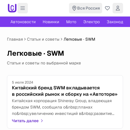
Вся Россия
Автоновости
Новинки
Мото
Электро
Законодате
Главная
Статьи и советы
Легковые · SWM
Легковые · SWM
Статьи и советы по выбранной марке
5 июля 2024
Китайский бренд SWM вкладывается
в российский рынок и сборку на «Автоторе»
Китайская корпорация Shineray Group, владеющая
брендом SWM, сообщила о&nbsp;планах
по&nbsp;увеличению инвестиций в&nbsp;развитие
своего присутствия на&nbsp;российском
Читать далее
автомобильном рынке. Руководство компании