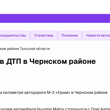
конодательство
Статистика
Полезное
Новости авто
ком районе Тульской области
в ДТП в Чернском районе
-м километре автодороги М-2 «Крым» в Чернском районе
улем автомобиля Hyundai Matrix столкнулся с Opel Astra