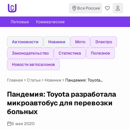
Вся Россия
Легковые
Коммерческие
Автоновости
Новинки
Мото
Электро
Законодательство
Статистика
Полезное
Новости автосалонов
Главная
Статьи
Новинки
Пандемия: Toyota
разработала микроавтобус
для перевозки больных
Пандемия: Toyota разработала
микроавтобус для перевозки
больных
5 мая 2020