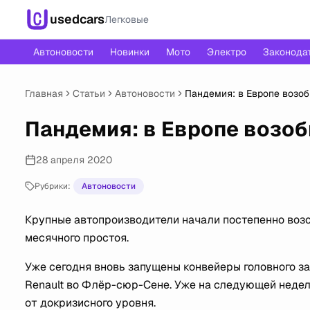
usedcars
Легковые
Автоновости
Новинки
Мото
Электро
Законода
Главная
Статьи
Автоновости
Пандемия: в Европе возо
Пандемия: в Европе возо
28 апреля 2020
Рубрики:
Автоновости
Крупные автопроизводители начали постепенно возо
месячного простоя.
Уже сегодня вновь запущены конвейеры головного з
Renault во Флёр-сюр-Сене. Уже на следующей недел
от докризисного уровня.