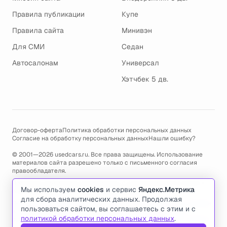
Правила публикации
Купе
Правила сайта
Минивэн
Для СМИ
Седан
Автосалонам
Универсал
Хэтчбек 5 дв.
Договор-оферта
Политика обработки персональных данных
Согласие на обработку персональных данных
Нашли ошибку?
© 2001—2026 usedcars.ru. Все права защищены. Использование
материалов сайта разрешено только с письменного согласия
правообладателя.
Пользуясь сайтом, вы соглашаетесь с использованием cookies и
Мы используем
cookies
и сервис
Яндекс.Метрика
политикой обработки персональных данных
.
для сбора аналитических данных. Продолжая
По всем вопросам связанным с работой сайта, ошибками, глюками
пользоваться сайтом, вы соглашаетесь с этим и с
и проблемами обращайтесь по адресу электронной почты
политикой обработки персональных данных
.
support@usedcars.ru
или пишите в телеграм
@usedcarsru_support
.