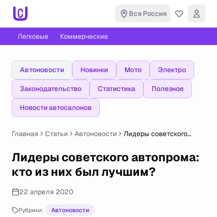
Вся Россия
Легковые
Коммерческие
Автоновости
Новинки
Мото
Электро
Законодательство
Статистика
Полезное
Новости автосалонов
Главная
Статьи
Автоновости
Лидеры советского
автопрома: кто из них
был лучшим?
Лидеры советского автопрома:
кто из них был лучшим?
22 апреля 2020
Рубрики:
Автоновости