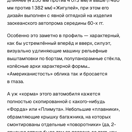
длиннее (4 250 мм против 4 073 мм) и выше (1 480
мм против 1 382 мм) «Жигулей», при этом его
дизайн выполнен с явной оглядкой на изделия
заокеанского автопрома середины 60-х гг.
Особенно это заметно в профиль — характерный,
как бы устремлённый вперёд и вверх, силуэт,
визуально удлиняющие машину рельефные
выштамповки по бортам, полупанорамные стёкла,
колёсные арки характерной формы…
«Американистость» облика так и бросается
в глаза.
А уж «корма» этого автомобиля кажется
полностью скопированной с какого-нибудь
«Форда» или «Плимута». Небольшие «плавники»,
обрамляющие крышку багажника, на которых
смонтированы отдельные «поворотники» (да, 2-