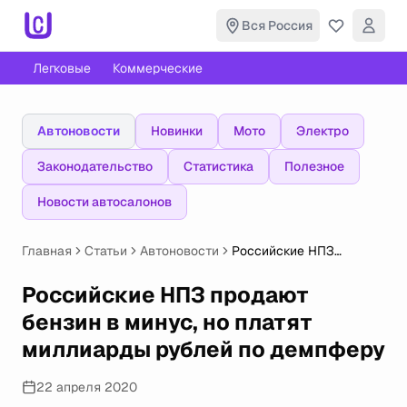
Вся Россия
Легковые
Коммерческие
Автоновости
Новинки
Мото
Электро
Законодательство
Статистика
Полезное
Новости автосалонов
Главная
Статьи
Автоновости
Российские НПЗ
продают бензин
в минус, но платят
Российские НПЗ продают
миллиарды рублей
бензин в минус, но платят
по демпферу
миллиарды рублей по демпферу
22 апреля 2020