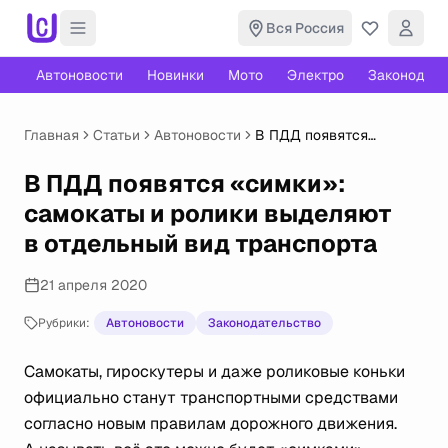
Вся Россия
Автоновости
Новинки
Мото
Электро
Законодате
Главная
Статьи
Автоновости
В ПДД появятся
«симки»: самокаты
и ролики выделяют
В ПДД появятся «симки»:
в отдельный вид
самокаты и ролики выделяют
транспорта
в отдельный вид транспорта
21 апреля 2020
Рубрики:
Автоновости
Законодательство
Самокаты, гироскутеры и даже роликовые коньки
официально станут транспортными средствами
согласно новым правилам дорожного движения.