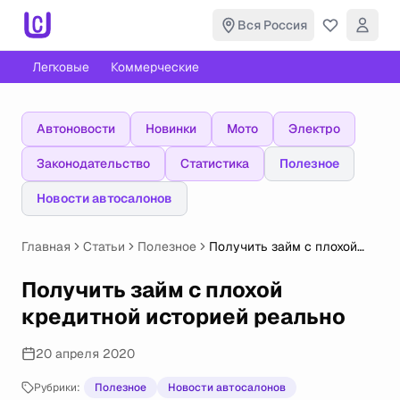
Вся Россия
Легковые
Коммерческие
Автоновости
Новинки
Мото
Электро
Законодательство
Статистика
Полезное
Новости автосалонов
Главная
Статьи
Полезное
Получить займ с плохой
кредитной историей
реально
Получить займ с плохой
кредитной историей реально
20 апреля 2020
Рубрики:
Полезное
Новости автосалонов