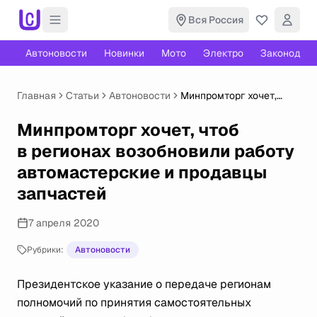
Вся Россия
Автоновости
Новинки
Мото
Электро
Законодате
Главная
Статьи
Автоновости
Минпромторг хочет,
чтоб в регионах
возобновили работу
Минпромторг хочет, чтоб
автомастерские
в регионах возобновили работу
и продавцы запчастей
автомастерские и продавцы
запчастей
7 апреля 2020
Рубрики:
Автоновости
Президентское указание о передаче регионам
полномочий по принятия самостоятельных