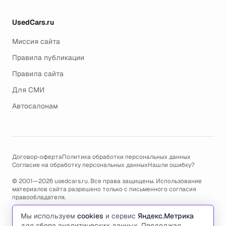
UsedCars.ru
Миссия сайта
Правила публикации
Правила сайта
Для СМИ
Автосалонам
Договор-оферта
Политика обработки персональных данных
Согласие на обработку персональных данных
Нашли ошибку?
© 2001—2026 usedcars.ru. Все права защищены. Использование
материалов сайта разрешено только с письменного согласия
правообладателя.
Пользуясь сайтом, вы соглашаетесь с использованием cookies и
Мы используем
cookies
и сервис
Яндекс.Метрика
политикой обработки персональных данных
.
для сбора аналитических данных. Продолжая