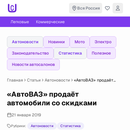
Вся Россия
Легковые
Коммерческие
Автоновости
Новинки
Мото
Электро
Законодательство
Статистика
Полезное
Новости автосалонов
Главная
Статьи
Автоновости
«АвтоВАЗ» продаёт
автомобили
со скидками
«АвтоВАЗ» продаёт
автомобили со скидками
21 января 2019
Рубрики:
Автоновости
Статистика