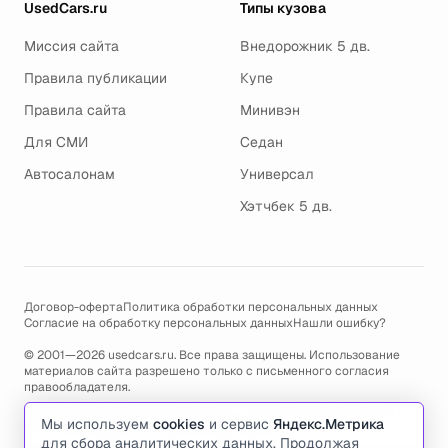
UsedCars.ru
Типы кузова
Миссия сайта
Внедорожник 5 дв.
Правила публикации
Купе
Правила сайта
Минивэн
Для СМИ
Седан
Автосалонам
Универсал
Хэтчбек 5 дв.
Договор-оферта
Политика обработки персональных данных
Согласие на обработку персональных данных
Нашли ошибку?
© 2001—2026 usedcars.ru. Все права защищены. Использование
материалов сайта разрешено только с письменного согласия
правообладателя.
Пользуясь сайтом, вы соглашаетесь с использованием cookies и
Мы используем
cookies
и сервис
Яндекс.Метрика
политикой обработки персональных данных
.
для сбора аналитических данных. Продолжая