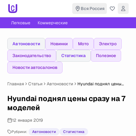
Вся Россия
Легковые
Коммерческие
Автоновости
Новинки
Мото
Электро
Законодательство
Статистика
Полезное
Новости автосалонов
Главная
Статьи
Автоновости
Hyundai поднял цены
сразу на 7 моделей
Hyundai поднял цены сразу на 7
моделей
12 января 2019
Рубрики:
Автоновости
Статистика