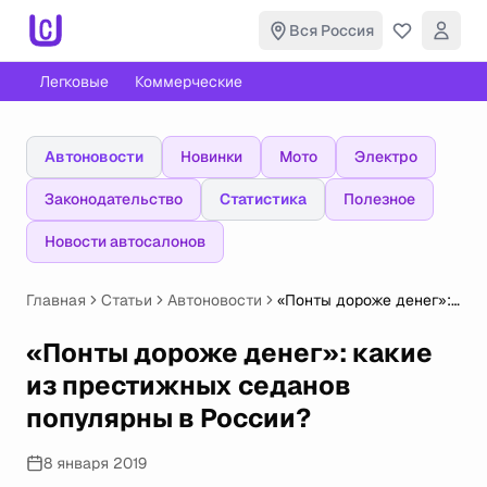
Вся Россия
Легковые
Коммерческие
Автоновости
Новинки
Мото
Электро
Законодательство
Статистика
Полезное
Новости автосалонов
Главная
Статьи
Автоновости
«Понты дороже денег»:
какие из престижных
седанов популярны
«Понты дороже денег»: какие
в России?
из престижных седанов
популярны в России?
8 января 2019