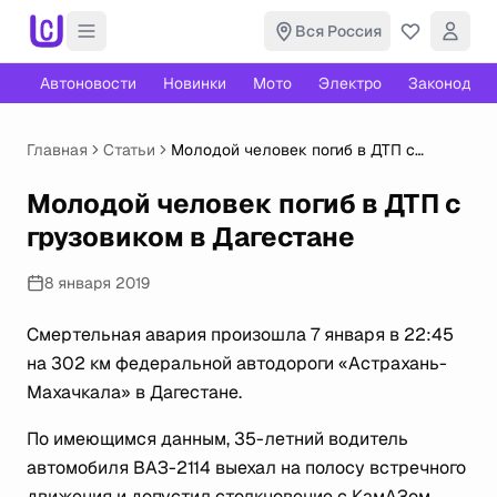
Вся Россия
Автоновости
Новинки
Мото
Электро
Законодате
Главная
Статьи
Молодой человек погиб в ДТП с
грузовиком в Дагестане
Молодой человек погиб в ДТП с
грузовиком в Дагестане
8 января 2019
Смертельная авария произошла 7 января в 22:45
на 302 км федеральной автодороги «Астрахань-
Махачкала» в Дагестане.
По имеющимся данным, 35-летний водитель
автомобиля ВАЗ-2114 выехал на полосу встречного
движения и допустил столкновение с КамАЗом.