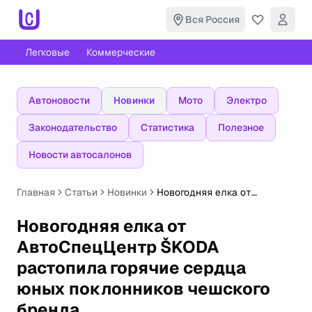
Вся Россия
Легковые
Коммерческие
Автоновости
Новинки
Мото
Электро
Законодательство
Статистика
Полезное
Новости автосалонов
Главная
Статьи
Новинки
Новогодняя елка от
АвтоСпецЦентр ŠKODA
растопила горячие сердца
Новогодняя елка от
юных поклонников чешского
АвтоСпецЦентр ŠKODA
бренда
растопила горячие сердца
юных поклонников чешского
бренда