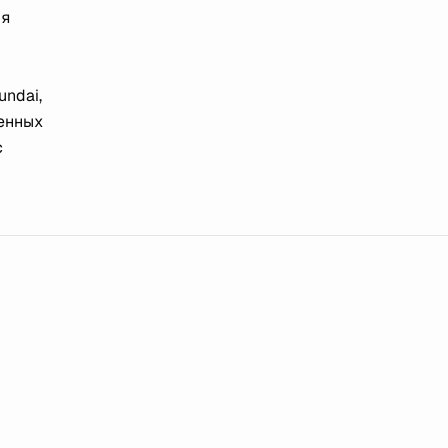
ия
undai,
ленных
с