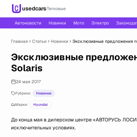
usedcars
Легковые
Автоновости
Новинки
Мото
Электро
Законода
Главная
Статьи
Новинки
Эксклюзивные предложения по 
Эксклюзивные предложени
Solaris
24 мая 2017
Рубрики:
Новинки
Марки:
Hyundai
До конца мая в дилерском центре «АВТОРУСЬ ЛОСИН
исключительных условиях.