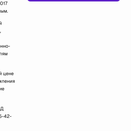
017
ным.
й
,
онно-
елям
й цене
рмления
ие
АД
25-42-