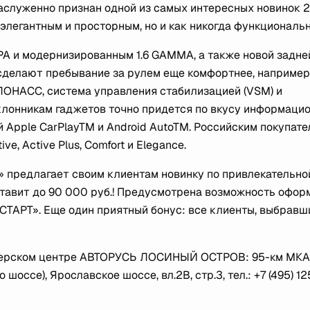
аслуженно признан одной из самых интересных новинок 2
 элегантным и просторным, но и как никогда функциональ
PPA и модернизированным 1.6 GAMMA, а также новой задне
 сделают пребывание за рулем еще комфортнее, например
ЛОНАСС, система управления стабилизацией (VSM) и
клонникам гаджетов точно придется по вкусу информаци
 Apple CarPlayTM и Android AutoTM. Российским покупат
e, Active Plus, Comfort и Elegance.
 предлагает своим клиентам новинку по привлекательно
составит до 90 000 руб.! Предусмотрена возможность офо
«СТАРТ». Еще один приятный бонус: все клиенты, выбравш
дилерском центре АВТОРУСЬ ЛОСИНЫЙ ОСТРОВ: 95-км МК
оссе), Ярославское шоссе, вл.2В, стр.3, тел.: +7 (495) 1