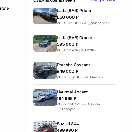
Свежие объявления
Смотреть все
тели
Lada (ВАЗ) Priora
250 000 ₽
2013 · 175 000 км · Домодедово
Lada (ВАЗ) Granta
595 000 ₽
2019 · 96 474 км · Пермь
Porsche Cayenne
949 000 ₽
2005 · 252 000 км · Ижевск
Hyundai Accent
184 999 ₽
2005 · 156 124 км · Санкт-
Петербург
Suzuki SX4
499 990 ₽