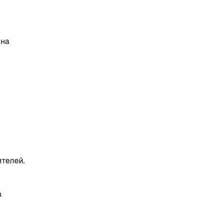
 на
телей.
в