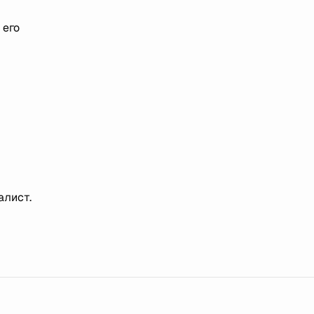
 его
алист.