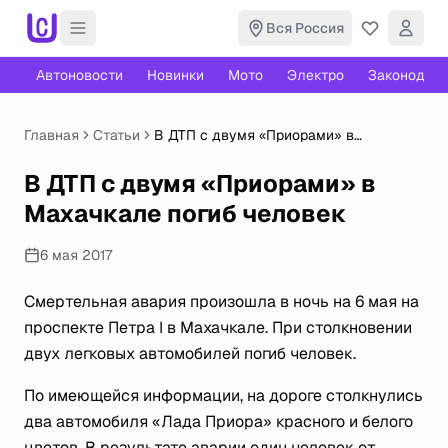
Вся Россия
Автоновости
Новинки
Мото
Электро
Законодате
Главная
Статьи
В ДТП с двумя «Приорами» в
Махачкале погиб человек
В ДТП с двумя «Приорами» в
Махачкале погиб человек
6 мая 2017
Смертельная авария произошла в ночь на 6 мая на
проспекте Петра I в Махачкале. При столкновении
двух легковых автомобилей погиб человек.
По имеющейся информации, на дороге столкнулись
два автомобиля «Лада Приора» красного и белого
цветов. В результате аварии один человек от