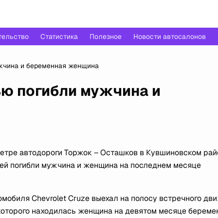
тельство
Статистика
Полезное
Новости автосалонов
жчина и беременная женщина
ью погибли мужчина и
ометре автодороги Торжок – Осташков в Кувшиновском рай
лей погибли мужчина и женщина на последнем месяце
мобиля Chevrolet Cruze выехал на полосу встречного дв
м которого находилась женщина на девятом месяце береме