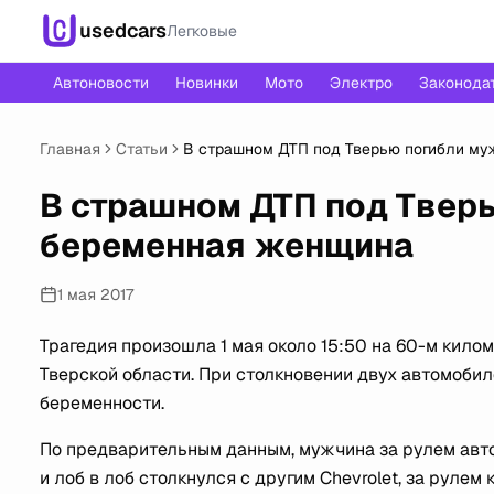
usedcars
Легковые
Автоновости
Новинки
Мото
Электро
Законода
Главная
Статьи
В страшном ДТП под Тверью погибли му
В страшном ДТП под Твер
беременная женщина
1 мая 2017
Трагедия произошла 1 мая около 15:50 на 60-м кил
Тверской области. При столкновении двух автомоби
беременности.
По предварительным данным, мужчина за рулем авто
и лоб в лоб столкнулся с другим Chevrolet, за руле