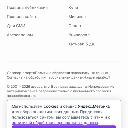
Правила публикации
Купе
Правила сайта
Минивэн
Для СМИ
Седан
Автосалонам
Универсал
Хэтчбек 5 дв.
Договор-оферта
Политика обработки персональных данных
Согласие на обработку персональных данных
Нашли ошибку?
© 2001—2026 usedcars.ru. Все права защищены. Использование
материалов сайта разрешено только с письменного согласия
правообладателя.
Пользуясь сайтом, вы соглашаетесь с использованием cookies и
Мы используем
cookies
и сервис
Яндекс.Метрика
политикой обработки персональных данных
.
для сбора аналитических данных. Продолжая
По всем вопросам связанным с работой сайта, ошибками, глюками
пользоваться сайтом, вы соглашаетесь с этим и с
и проблемами обращайтесь по адресу электронной почты
политикой обработки персональных данных
.
support@usedcars.ru
или пишите в телеграм
@usedcarsru_support
.