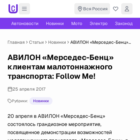
Вся Россия
Автоновости
Новинки
Мото
Электро
Законодате
Главная
Статьи
Новинки
АВИЛОН «Мерседес-Бенц»
клиентам малотоннажного
транспорта: Follow Me!
АВИЛОН «Мерседес-Бенц»
клиентам малотоннажного
транспорта: Follow Me!
25 апреля 2017
Рубрики:
Новинки
20 апреля в АВИЛОН «Мерседес-Бенц»
состоялось грандиозное мероприятие,
посвященное демонстрации возможностей