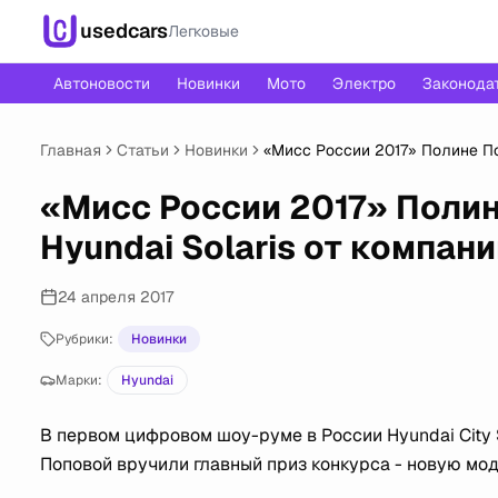
usedcars
Легковые
Автоновости
Новинки
Мото
Электро
Законода
Главная
Статьи
Новинки
«Мисс России 2017» Полине П
«Мисс России 2017» Поли
Hyundai Solaris от компа
24 апреля 2017
Рубрики:
Новинки
Марки:
Hyundai
В первом цифровом шоу-руме в России Hyundai City
Поповой вручили главный приз конкурса - новую мод