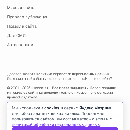
Миссия сайта
Правила публикации
Правила сайта
Для СМИ
Автосалонам
Договор-оферта
Политика обработки персональных данных
Согласие на обработку персональных данных
Нашли ошибку?
© 2001—2026 usedcars.ru. Все права защищены. Использование
материалов сайта разрешено только с письменного согласия
правообладателя.
Пользуясь сайтом, вы соглашаетесь с использованием cookies и
Мы используем
cookies
и сервис
Яндекс.Метрика
политикой обработки персональных данных
.
для сбора аналитических данных. Продолжая
По всем вопросам связанным с работой сайта, ошибками, глюками
пользоваться сайтом, вы соглашаетесь с этим и с
и проблемами обращайтесь по адресу электронной почты
политикой обработки персональных данных
.
support@usedcars.ru
или пишите в телеграм
@usedcarsru_support
.