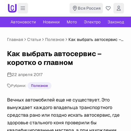
Вся Россия
Автоновости
Новинки
Мото
Электро
Законодате
Главная
Статьи
Полезное
Как выбрать автосервис –
коротко о главном
Как выбрать автосервис –
коротко о главном
22 апреля 2017
Рубрики:
Полезное
Вечных автомобилей еще не существует. Это
вынуждает каждого владельца транспортного
средства рано или поздно искать автосервис, где
здоровье стального коня проверили бы
квалифицированные мастера, а при нахождении