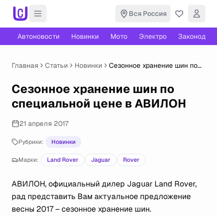
Вся Россия
Автоновости
Новинки
Мото
Электро
Законодате
Главная
Статьи
Новинки
Сезонное хранение шин по
специальной цене в
АВИЛОН
Сезонное хранение шин по
специальной цене в АВИЛОН
21 апреля 2017
Рубрики:
Новинки
Марки:
Land Rover
Jaguar
Rover
АВИЛОН, официальный дилер Jaguar Land Rover,
рад представить Вам актуальное предложение
весны 2017 – сезонное хранение шин.