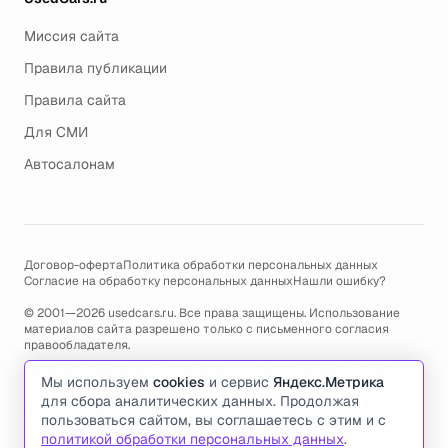
Миссия сайта
Правила публикации
Правила сайта
Для СМИ
Автосалонам
Договор-оферта
Политика обработки персональных данных
Согласие на обработку персональных данных
Нашли ошибку?
© 2001—2026 usedcars.ru. Все права защищены. Использование
материалов сайта разрешено только с письменного согласия
правообладателя.
Пользуясь сайтом, вы соглашаетесь с использованием cookies и
Мы используем
cookies
и сервис
Яндекс.Метрика
политикой обработки персональных данных
.
для сбора аналитических данных. Продолжая
По всем вопросам связанным с работой сайта, ошибками, глюками
пользоваться сайтом, вы соглашаетесь с этим и с
и проблемами обращайтесь по адресу электронной почты
политикой обработки персональных данных
.
support@usedcars.ru
или пишите в телеграм
@usedcarsru_support
.