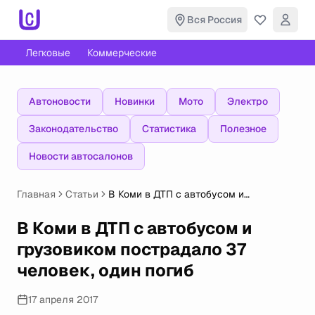
Вся Россия
Легковые
Коммерческие
Автоновости
Новинки
Мото
Электро
Законодательство
Статистика
Полезное
Новости автосалонов
Главная
Статьи
В Коми в ДТП с автобусом и
грузовиком пострадало 37 человек,
один погиб
В Коми в ДТП с автобусом и
грузовиком пострадало 37
человек, один погиб
17 апреля 2017