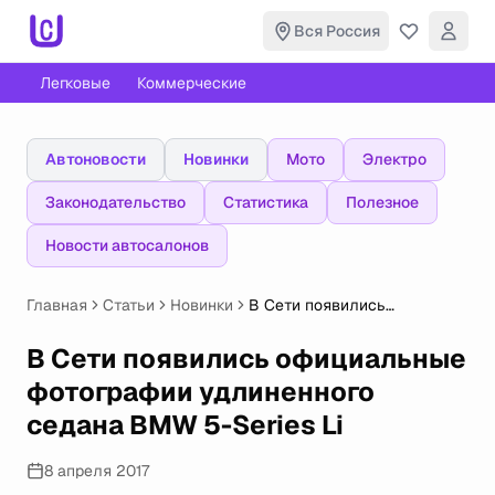
Вся Россия
Легковые
Коммерческие
Автоновости
Новинки
Мото
Электро
Законодательство
Статистика
Полезное
Новости автосалонов
Главная
Статьи
Новинки
В Сети появились
официальные фотографии
удлиненного седана BMW 5-
В Сети появились официальные
Series Li
фотографии удлиненного
седана BMW 5-Series Li
8 апреля 2017