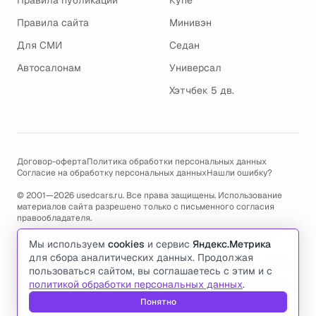
Правила публикации
Купе
Правила сайта
Минивэн
Для СМИ
Седан
Автосалонам
Универсал
Хэтчбек 5 дв.
Договор-оферта
Политика обработки персональных данных
Согласие на обработку персональных данных
Нашли ошибку?
© 2001—2026 usedcars.ru. Все права защищены. Использование
материалов сайта разрешено только с письменного согласия
правообладателя.
Пользуясь сайтом, вы соглашаетесь с использованием cookies и
Мы используем
cookies
и сервис
Яндекс.Метрика
политикой обработки персональных данных
.
для сбора аналитических данных. Продолжая
По всем вопросам связанным с работой сайта, ошибками, глюками
пользоваться сайтом, вы соглашаетесь с этим и с
и проблемами обращайтесь по адресу электронной почты
политикой обработки персональных данных
.
support@usedcars.ru
или пишите в телеграм
@usedcarsru_support
.
Понятно